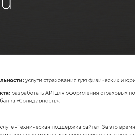
.ru
льности:
услуги страхования для физических и юр
кта:
разработать API для оформления страховых п
банка «Солидарность».
еская поддержка сайта». За это время мы реализовали
екомендовали команду как специалистов высокого 