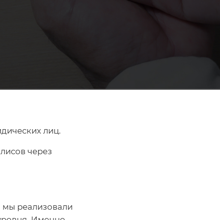
идических лиц.
олисов через
уровня. Именно