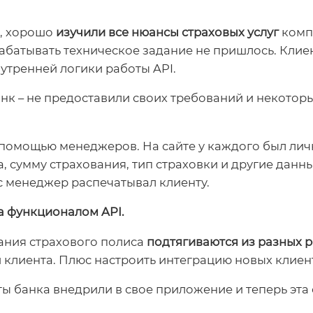
я, хорошо
изучили все нюансы страховых услуг
комп
абатывать техническое задание не пришлось. Клие
утренней логики работы API.
банк – не предоставили своих требований и некотор
 помощью менеджеров. На сайте у каждого был ли
, сумму страхования, тип страховки и другие дан
Нажимая на кнопку "Отправить",
 менеджер распечатывал клиенту.
Вы даете согласие на обработку своих
персональных данных
а функционалом API.
ания страхового полиса
подтягиваются из разных р
 клиента. Плюс настроить интеграцию новых клиен
ы банка внедрили в свое приложение и теперь эта