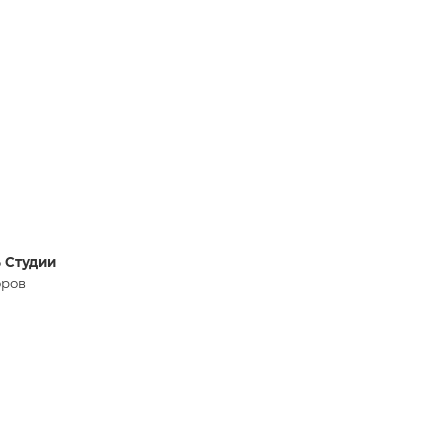
 Студии
оров