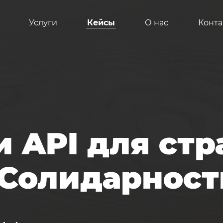
Услуги
Кейсы
О нас
Конта
 сайтов
и API для стр
ов
«Солидарнос
в