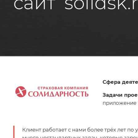
сайт solidsk
Блог
Глоссарий
О нас
Контакты
Сфера деяте
Задачи прое
приложение 
Клиент работает с нами более трёх лет по услуге «Технич
много нестандартных задач, которые зар