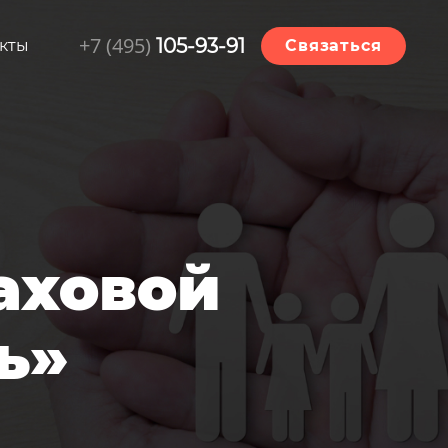
+7 (495)
105-93-91
кты
Связаться
аховой
ть»