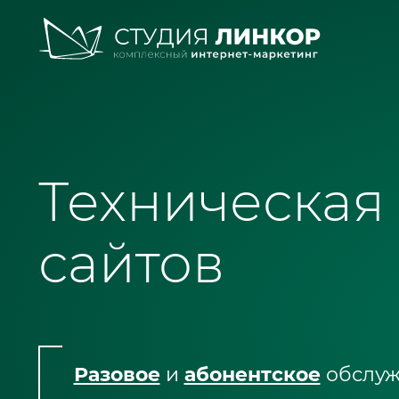
Услуги
SEO - поисковое продвижение
Техническая
Запуск контекстной рекламы
сайтов
Техническая поддержка сайт
Разработка интернет-сайтов
Web-аналитика и аудит сайто
Внедрение CRM Битрикс24
Разовое
и
абонентское
обслуж
Кейсы