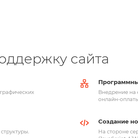
поддержку сайта
Программны
 графических
Внедрение на 
онлайн-оплаты
Создание н
структуры.
На стороне се