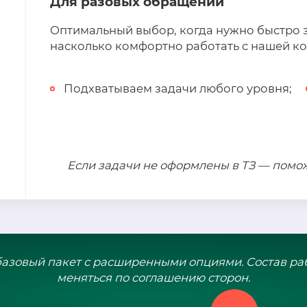
Для разовых обращений
Оптимальный выбор, когда нужно быстро з
насколько комфортно работать с нашей к
Подхватываем задачи любого уровня;
Нажимая на кнопку "Отправить",
Вы даете согласие на обработку своих
персональных данных
Если задачи не оформлены в ТЗ — пом
зовый пакет с расширенными опциями. Состав ра
меняться по соглашению сторон.