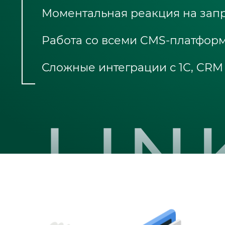
Моментальная реакция на запро
Блог
Работа со всеми CMS-платфор
Глоссарий
О нас
Сложные интеграции с 1С, CRM
Контакты