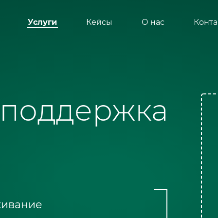
Услуги
Кейсы
О нас
Конта
 сайтов
 поддержка
ов
в
ивание