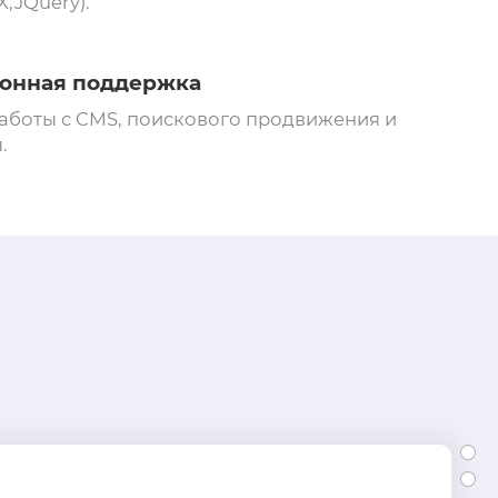
X,JQuery).
ионная поддержка
аботы с CMS, поискового продвижения и
.