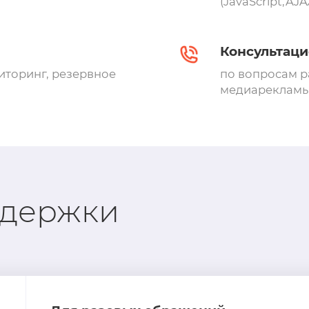
(JavaScript,AJA
Консультац
иторинг, резервное
по вопросам р
медиарекламы
Обсудить задачу
ддержки