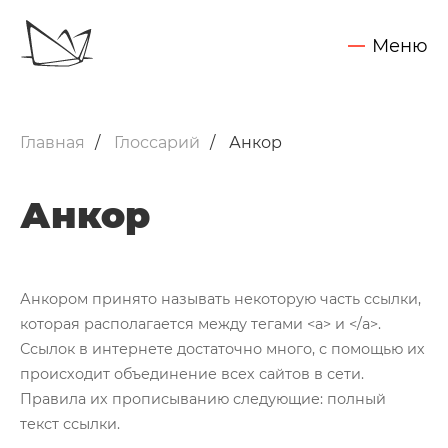
Меню
Обсудить задачу
Услуги
Главная
Глоссарий
Анкор
SEO - поисковое продвижение сайтов
Запуск контекстной рекламы
Анкор
Техническая поддержка сайтов
Разработка интернет-сайтов
Анкором принято называть некоторую часть ссылки,
Web-аналитика и аудит сайтов
которая располагается между тегами <a> и </a>.
Внедрение CRM Битрикс24
Нажимая на кнопку "Отправить",
Ссылок в интернете достаточно много, с помощью их
Вы даете согласие на обработку своих персональных данных
происходит объединение всех сайтов в сети.
Кейсы
Правила их прописыванию следующие: полный
Блог
текст ссылки.