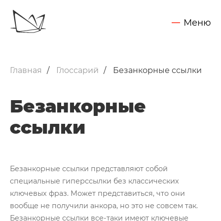
Меню
Обсудить задачу
Услуги
Главная
Глоссарий
Безанкорные ссылки
SEO - поисковое продвижение сайтов
Запуск контекстной рекламы
Безанкорные
Техническая поддержка сайтов
ссылки
Разработка интернет-сайтов
Web-аналитика и аудит сайтов
Внедрение CRM Битрикс24
Безанкорные ссылки представляют собой
Нажимая на кнопку "Отправить",
Вы даете согласие на обработку своих персональных данных
специальные гиперссылки без классических
Кейсы
ключевых фраз. Может представиться, что они
вообще не получили анкора, но это не совсем так.
Блог
Безанкорные ссылки все-таки имеют ключевые