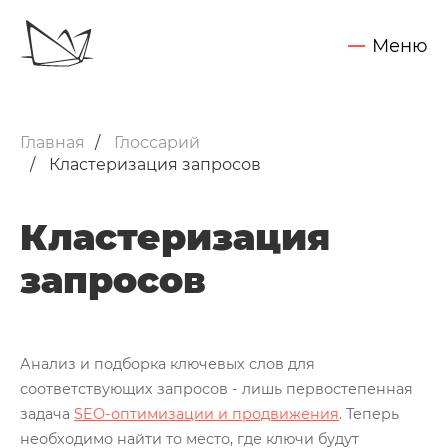
Меню
Обсудить задачу
Услуги
Главная
Глоссарий
SEO - поисковое продвижение сайтов
Кластеризация запросов
Запуск контекстной рекламы
Кластеризация
Техническая поддержка сайтов
запросов
Разработка интернет-сайтов
Web-аналитика и аудит сайтов
Внедрение CRM Битрикс24
Нажимая на кнопку "Отправить",
Вы даете согласие на обработку своих персональных данных
Анализ и подборка ключевых слов для
Кейсы
соответствующих запросов - лишь первостепенная
задача
SEO-оптимизации и продвижения
. Теперь
Блог
необходимо найти то место, где ключи будут