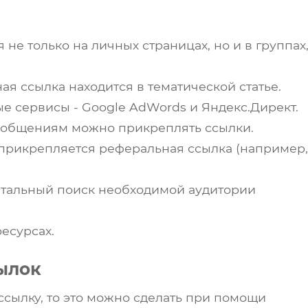
не только на личных страницах, но и в группах
ая ссылка находится в тематической статье.
е сервисы - Google AdWords и Яндекс.Директ.
сообщениям можно прикреплять ссылки.
прикрепляется реферальная ссылка (например,
Нажимая на кнопку "Отправить",
тальный поиск необходимой аудитории
Вы даете согласие на обработку своих
персональных данных
есурсах.
ылок
ссылку, то это можно сделать при помощи