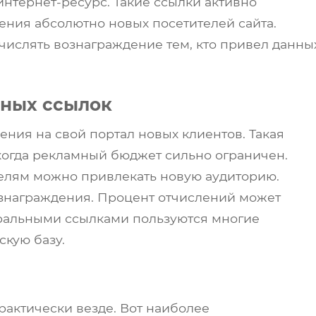
интернет-ресурс. Такие ссылки активно
ния абсолютно новых посетителей сайта.
ислять вознаграждение тем, кто привел данны
ных ссылок
ния на свой портал новых клиентов. Такая
когда рекламный бюджет сильно ограничен.
елям можно привлекать новую аудиторию.
знаграждения. Процент отчислений может
еральными ссылками пользуются многие
скую базу.
Обсудить задачу
актически везде. Вот наиболее