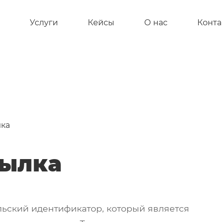
Услуги
Кейсы
О нас
Конта
 сайтов
ка
ов
сылка
в
ьский идентификатор, который является