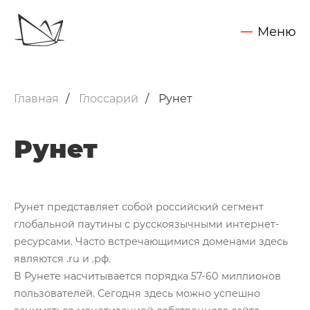
Меню
Обсудить задачу
Услуги
Главная
Глоссарий
Рунет
SEO - поисковое продвижение сайтов
Запуск контекстной рекламы
Рунет
Техническая поддержка сайтов
Разработка интернет-сайтов
Рунет представляет собой российский сегмент
Web-аналитика и аудит сайтов
глобальной паутины с русскоязычными интернет-
Внедрение CRM Битрикс24
Нажимая на кнопку "Отправить",
ресурсами. Часто встречающимися доменами здесь
Вы даете согласие на обработку своих персональных данных
являются .ru и .рф.
Кейсы
В Рунете насчитывается порядка 57-60 миллионов
Блог
пользователей. Сегодня здесь можно успешно