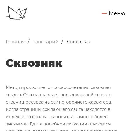
Меню
Обсудить задачу
Услуги
Главная
Глоссарий
Сквозняк
SEO - поисковое продвижение сайтов
Запуск контекстной рекламы
Сквозняк
Техническая поддержка сайтов
Разработка интернет-сайтов
Метод произошел от словосочетания сквозная
Web-аналитика и аудит сайтов
ссылка. Она направляет пользователей со всех
Внедрение CRM Битрикс24
Нажимая на кнопку "Отправить",
страниц ресурса на сайт стороннего характера.
Вы даете согласие на обработку своих персональных данных
Когда страницы ссылающего сайта находятся в
Кейсы
индексе, то ссылка становится намного более
Блог
значимой. Гугл к подобной ситуации относится