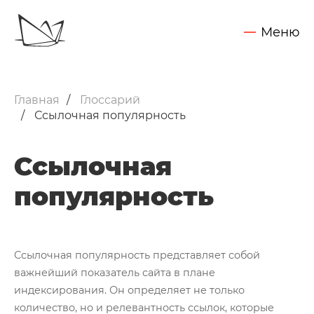
Меню
Обсудить задачу
Услуги
Главная
Глоссарий
SEO - поисковое продвижение сайтов
Ссылочная популярность
Запуск контекстной рекламы
Ссылочная
Техническая поддержка сайтов
популярность
Разработка интернет-сайтов
Web-аналитика и аудит сайтов
Внедрение CRM Битрикс24
Нажимая на кнопку "Отправить",
Вы даете согласие на обработку своих персональных данных
Ссылочная популярность представляет собой
Кейсы
важнейший показатель сайта в плане
индексирования. Он определяет не только
Блог
количество, но и релевантность ссылок, которые