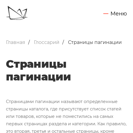
Меню
Обсудить задачу
Услуги
Главная
Глоссарий
Страницы пагинации
SEO - поисковое продвижение сайтов
Запуск контекстной рекламы
Страницы
Техническая поддержка сайтов
пагинации
Разработка интернет-сайтов
Web-аналитика и аудит сайтов
Внедрение CRM Битрикс24
Страницами пагинации называют определенные
Нажимая на кнопку "Отправить",
Вы даете согласие на обработку своих персональных данных
страницы каталога, где присутствует список статей
Кейсы
или товаров, которые не поместились на самых
первых страницах раздела и категории. Как правило,
Блог
это вторая, третья и остальные страницы, кроме