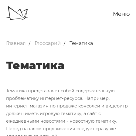
Меню
Обсудить задачу
Услуги
Главная
Глоссарий
Тематика
SEO - поисковое продвижение сайтов
Запуск контекстной рекламы
Тематика
Техническая поддержка сайтов
Разработка интернет-сайтов
Тематика представляет собой содержательную
Web-аналитика и аудит сайтов
проблематику интернет-ресурса. Например,
Внедрение CRM Битрикс24
Нажимая на кнопку "Отправить",
интернет-магазин по продаже консолей и видеоигр
Вы даете согласие на обработку своих персональных данных
должен иметь игровую тематику, а сайт с
Кейсы
ежедневными новостями - новостную тематику.
Блог
Перед началом продвижения следует сразу же