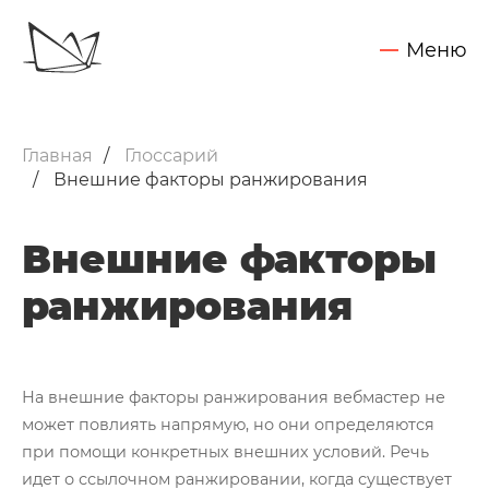
Меню
Обсудить задачу
Услуги
Главная
Глоссарий
SEO - поисковое продвижение сайтов
Внешние факторы ранжирования
Запуск контекстной рекламы
Внешние факторы
Техническая поддержка сайтов
ранжирования
Разработка интернет-сайтов
Web-аналитика и аудит сайтов
Внедрение CRM Битрикс24
Нажимая на кнопку "Отправить",
Вы даете согласие на обработку своих персональных данных
На внешние факторы ранжирования вебмастер не
Кейсы
может повлиять напрямую, но они определяются
при помощи конкретных внешних условий. Речь
Блог
идет о ссылочном ранжировании, когда существует