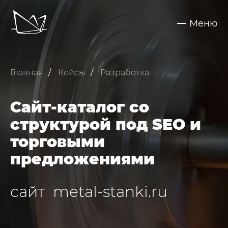
Меню
Обсудить задачу
Услуги
Главная
Кейсы
Разработка
SEO - поисковое продвижение сайтов
Запуск контекстной рекламы
Сайт-каталог со
Техническая поддержка сайтов
структурой под SEO и
Разработка интернет-сайтов
торговыми
предложениями
Web-аналитика и аудит сайтов
Внедрение CRM Битрикс24
Нажимая на кнопку "Отправить",
Вы даете согласие на обработку своих персональных данных
сайт metal-stanki.ru
Кейсы
Блог